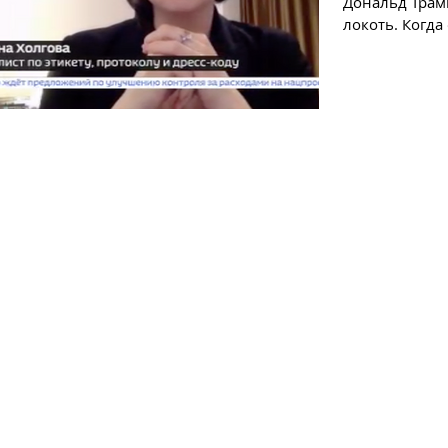
Дональд Трам
локоть. Когда они шли от вертолёта во дворец,
Трамп...