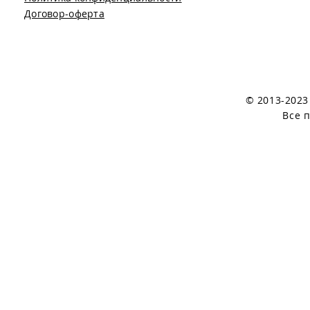
Договор-оферта
© 2013-202
Все 